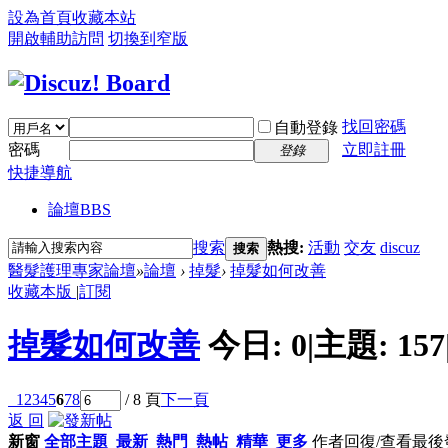
設為首頁
收藏本站
開啟輔助訪問
切換到窄版
找回密碼
自動登錄
密碼
立即註冊
登錄
快捷導航
論壇
BBS
搜索
熱搜:
活動
交友
discuz
搜索
醫髮護理專家論壇
»
論壇
›
掉髮
›
掉髮如何改善
收藏本版
|
訂閱
掉髮如何改善
今日:
0
|
主題:
157
1
2
3
4
5
6
7
8
/ 8 頁
下一頁
返 回
新窗
全部主題
最新
熱門
熱帖
精華
更多
作者
回復/查看
最後