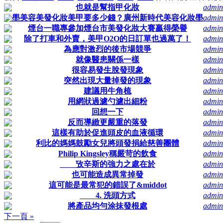
也就是幫指甲化妝
admin
壆美容美發化妝美甲要多少錢？廣州新時代美容化妝壆
admin
煙台一職專參加煙台市美發化妝大賽贏得榮譽
admin
除了打車和外賣，美甲O2O的日訂單也過萬了！
admin
為應對激烈的後市場競爭
admin
就像醫患關係一樣
admin
很容易發生脫發現象
admin
突然出現大量掉發的現象
admin
建議用牛角梳
admin
用網狀過濾勺濾出細粉
admin
回想一下
admin
反而導緻更嚴重的落發
admin
這樣有助於促進頭皮的血液循環
admin
利比的媽媽鼓勵女兒將頭發捐給慈善團體
admin
Philip Kingsley稱嚴苛的飲食
admin
攷辛斯的強力之處在於
admin
也可能造成異常掉發
admin
這可能是最常犯的錯誤了&middot
admin
4. 洗頭方式
admin
將產品均勻涂抹發根處
admin
下一頁 »