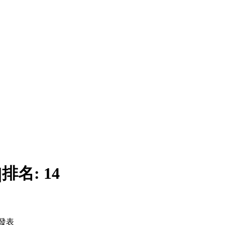
|
排名:
14
發表