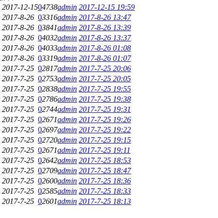
2017-12-15
0
4738
admin
2017-12-15 19:59
2017-8-26
0
3316
admin
2017-8-26 13:47
2017-8-26
0
3841
admin
2017-8-26 13:39
2017-8-26
0
4032
admin
2017-8-26 13:37
2017-8-26
0
4033
admin
2017-8-26 01:08
2017-8-26
0
3319
admin
2017-8-26 01:07
2017-7-25
0
2817
admin
2017-7-25 20:06
2017-7-25
0
2753
admin
2017-7-25 20:05
2017-7-25
0
2838
admin
2017-7-25 19:55
2017-7-25
0
2786
admin
2017-7-25 19:38
2017-7-25
0
2744
admin
2017-7-25 19:31
2017-7-25
0
2671
admin
2017-7-25 19:26
2017-7-25
0
2697
admin
2017-7-25 19:22
2017-7-25
0
2720
admin
2017-7-25 19:15
2017-7-25
0
2671
admin
2017-7-25 19:11
2017-7-25
0
2642
admin
2017-7-25 18:53
2017-7-25
0
2709
admin
2017-7-25 18:47
2017-7-25
0
2600
admin
2017-7-25 18:36
2017-7-25
0
2585
admin
2017-7-25 18:33
2017-7-25
0
2601
admin
2017-7-25 18:13