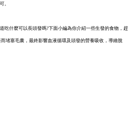
即可。
道吃什麼可以長頭發嗎?下面小編為你介紹一些生發的食物，趕
盛而堵塞毛囊，最終影響血液循環及頭發的營養吸收，導緻脫