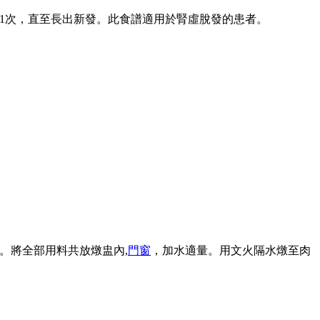
天1次，直至長出新發。此食譜適用於腎虛脫發的患者。
片。將全部用料共放燉盅內,
門窗
，加水適量。用文火隔水燉至肉