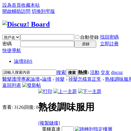
設為首頁
收藏本站
開啟輔助訪問
切換到窄版
找回密碼
自動登錄
密碼
立即註冊
登錄
快捷導航
論壇
BBS
搜索
熱搜:
活動
交友
discuz
搜索
醫髮護理專家論壇
»
論壇
›
掉髮
›
掉髮怎樣算正常
›
熟後調味服
返回列表
熟後調味服用
查看:
3126
|
回復:
0
[複製鏈接]
電梯直達