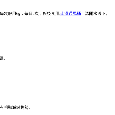
每次服用6g，每日2次，飯後食用,
南港通馬桶
，溫開水送下。
質。
有明顯減緩趨勢。