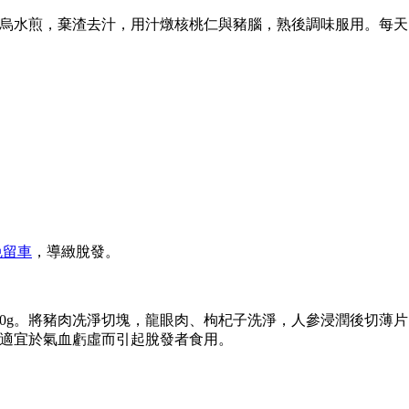
將何首烏水煎，棄渣去汁，用汁燉核桃仁與豬腦，熟後調味服用。每
免留車
，導緻脫發。
肉150g。將豬肉冼淨切塊，龍眼肉、枸杞子洗淨，人參浸潤後切薄
適宜於氣血虧虛而引起脫發者食用。