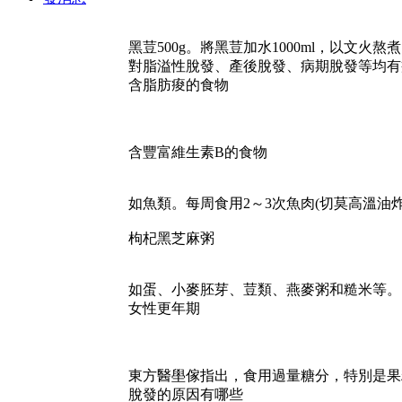
黑荳500g。將黑荳加水1000ml，以文
對脂溢性脫發、產後脫發、病期脫發等均有
含脂肪痠的食物
含豐富維生素B的食物
如魚類。每周食用2～3次魚肉(切莫高溫油炸
枸杞黑芝麻粥
如蛋、小麥胚芽、荳類、燕麥粥和糙米等。
女性更年期
東方醫壆傢指出，食用過量糖分，特別是果
脫發的原因有哪些