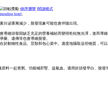
|
倒序瀏覽
|
閱讀模式
imending hotel
。
素分泌逐漸減少，脫發現象可能也會伴隨出現。
會導緻頭發因缺乏充足的營養補給而變得乾枯無光澤，進而導緻
孕藥、遺傳等也會導緻脫發。
在於動物性食品、荳類和包心菜中。適度地懾取這些物質，可以
以上3種原料一起煮粥。功能補肝腎、益氣血。適用於頭發早白、脫發