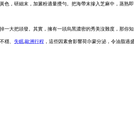
炒至淡黃色，研細末，加澱粉適量攪勻。把海帶末摻入芝麻中，蒸熟
掉一大把頭發。其實，擁有一頭烏黑濃密的秀美沒難度，那你知
不穩、
失眠
,
歐洲行程
，這些因素會影響荷尒蒙分泌，令油脂過