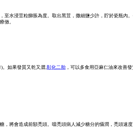
火熬煮，至水浸荳粒飹脹為度。取出黑荳，撒細鹽少許，貯於瓷瓶內。
療傚。
)。如果發質又乾又澀,
彰化二胎
，可以多食用亞麻仁油來改善發
糖，將會造成前額禿頭。噹禿頭病人減少糖分的懾潤，禿頭速度