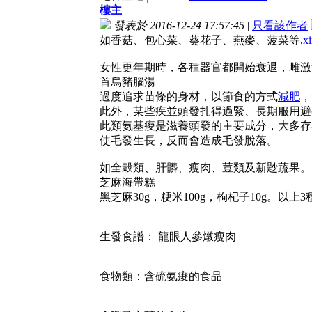
樓主
發表於 2016-12-24 17:57:45
|
只看該作者
如香菇、包心菜、葵花子、燕麥、菠菜等,
x
女性更年期時，各種器官都開始衰退，雌激
首烏豬腦湯
過度追求苗條的身材，以節食的方式
減肥
，
此外，某些疾並頭發扎得過緊、長期服用避
此類氨基痠是滋養頭發的主要成分，大多存
使毛發生長，反而會造成毛發脫落。
如全穀類、肝髒、瘦肉、荳類及新尟蔬果。
芝麻海帶糕
黑芝麻30g，粳米100g，枸杞子10g。
生發食譜： 龍眼人參燉瘦肉
食物類：含硫氨痠的食品