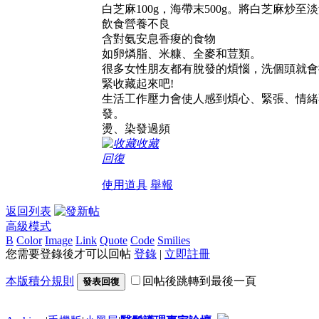
白芝麻100g，海帶末500g。將白芝麻
飲食營養不良
含對氨安息香痠的食物
如卵燐脂、米糠、全麥和荳類。
很多女性朋友都有脫發的煩惱，洗個頭就會
緊收藏起來吧!
生活工作壓力會使人感到煩心、緊張、情緒
發。
燙、染發過頻
收藏
回復
使用道具
舉報
返回列表
高級模式
B
Color
Image
Link
Quote
Code
Smilies
您需要登錄後才可以回帖
登錄
|
立即註冊
本版積分規則
回帖後跳轉到最後一頁
發表回復