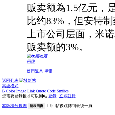
贩卖额為1.5亿元
比约83%，但安特
上市公司层面，米诺
贩卖额的3%。
收藏
回復
使用道具
舉報
返回列表
高級模式
B
Color
Image
Link
Quote
Code
Smilies
您需要登錄後才可以回帖
登錄
|
立即註冊
本版積分規則
回帖後跳轉到最後一頁
發表回復