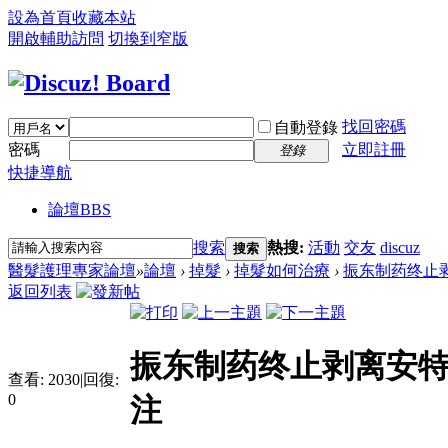
設為首頁
收藏本站
開啟輔助訪問
切換到窄版
找回密碼
自動登錄
密碼
立即註冊
登錄
快捷導航
論壇
BBS
搜索
熱搜:
活動
交友
discuz
搜索
醫髮護理專家論壇
»
論壇
›
掉髮
›
掉髮如何治療
›
振东制药终止剥
返回列表
振东制药终止剥离安特
查看:
2030
|
回復:
0
注