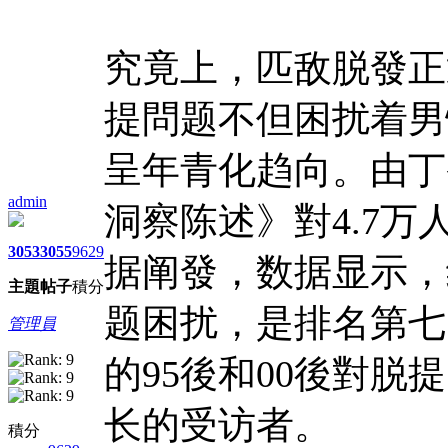
究竟上，匹敌脱發正
提問题不但困扰着男
呈年青化趋向。由丁
admin
洞察陈述》對4.7
3053
3055
9629
据阐發，数据显示，
主題
帖子
積分
题困扰，是排名第七
管理員
的95後和00後對
长的受访者。
積分