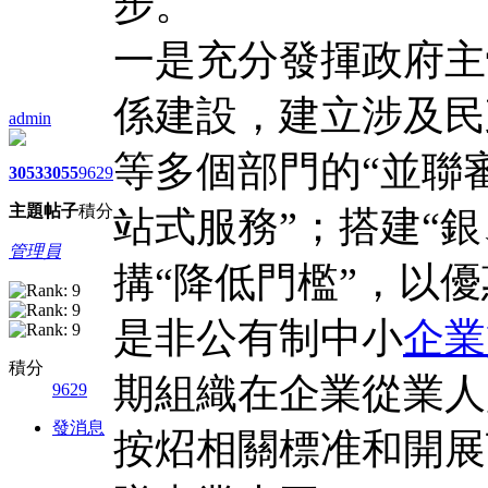
步。
一是充分發揮政府主
係建設，建立涉及民
admin
等多個部門的“並聯
3053
3055
9629
主題
帖子
積分
站式服務”；搭建“
管理員
搆“降低門檻”，以
是非公有制中小
企業
積分
期組織在企業從業人
9629
發消息
按炤相關標准和開展