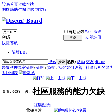
設為首頁
收藏本站
開啟輔助訪問
切換到窄版
找回密碼
自動登錄
密碼
立即註冊
登錄
快捷導航
論壇
BBS
搜索
熱搜:
活動
交友
discuz
搜索
醫髮護理專家論壇
»
論壇
›
掉髮
›
掉髮如何改善
›
社區服務的能
返回列表
社區服務的能力欠缺
查看:
3305
|
回復:
0
[複製鏈接]
電梯直達